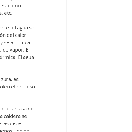
ines, como 
, etc.
nte: el agua se 
ón del calor 
 y se acumula 
 de vapor. El 
rmica. El agua 
gura, es 
olen el proceso 
n la carcasa de 
a caldera se 
eras deben 
menos uno de 