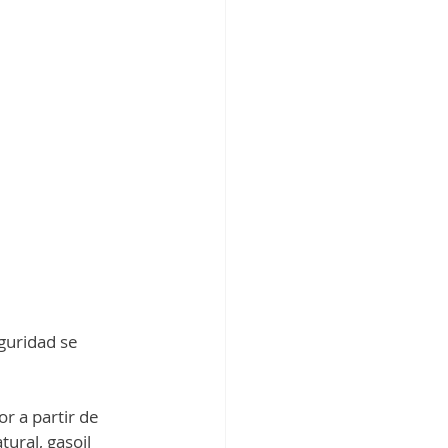
guridad se 
r a partir de 
ural, gasoil 