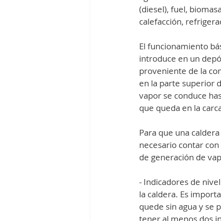
(diesel), fuel, biomas
calefacción, refrigera
El funcionamiento bás
introduce en un depós
proveniente de la co
en la parte superior 
vapor se conduce has
que queda en la carcas
Para que una caldera
necesario contar con 
de generación de vap
- Indicadores de nive
la caldera. Es import
quede sin agua y se 
tener al menos dos i