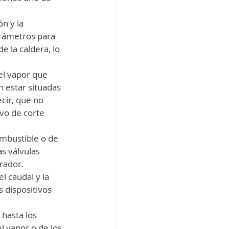
n y la 
arámetros para 
e la caldera, lo 
el vapor que 
n estar situadas 
cir, que no 
vo de corte 
ombustible o de 
s válvulas 
erador.
l caudal y la 
 dispositivos 
hasta los 
 vapor o de los 