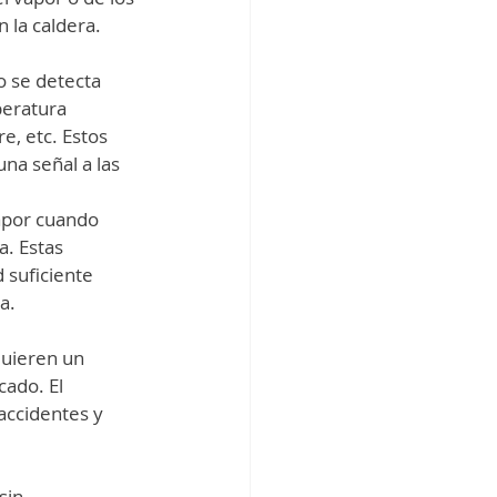
la caldera. 
o se detecta 
eratura 
e, etc. Estos 
na señal a las 
vapor cuando 
. Estas 
 suficiente 
a.
uieren un 
ado. El 
accidentes y 
sin 