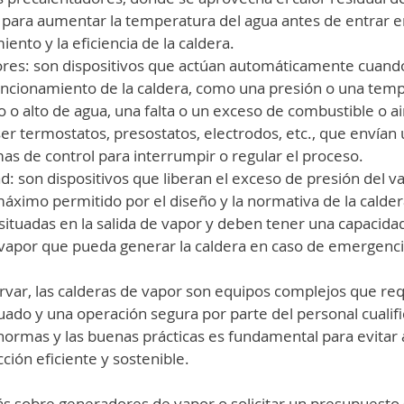
para aumentar la temperatura del agua antes de entrar en 
ento y la eficiencia de la caldera.
dores: son dispositivos que actúan automáticamente cuand
uncionamiento de la caldera, como una presión o una temp
o o alto de agua, una falta o un exceso de combustible o air
er termostatos, presostatos, electrodos, etc., que envían u
emas de control para interrumpir o regular el proceso.
ad: son dispositivos que liberan el exceso de presión del 
máximo permitido por el diseño y la normativa de la caldera
situadas en la salida de vapor y deben tener una capacidad
 vapor que pueda generar la caldera en caso de emergenci
ar, las calderas de vapor son equipos complejos que req
do y una operación segura por parte del personal cualific
ormas y las buenas prácticas es fundamental para evitar 
ción eficiente y sostenible.
s sobre generadores de vapor o solicitar un presupuesto 