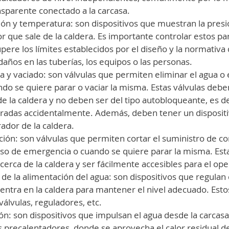
nsparente conectado a la carcasa.
ión y temperatura: son dispositivos que muestran la presió
 que sale de la caldera. Es importante controlar estos p
pere los límites establecidos por el diseño y la normativa d
años en las tuberías, los equipos o las personas.
ga y vaciado: son válvulas que permiten eliminar el agua o 
ndo se quiere parar o vaciar la misma. Estas válvulas debe
de la caldera y no deben ser del tipo autobloqueante, es de
adas accidentalmente. Además, deben tener un dispositi
ador de la caldera.
pción: son válvulas que permiten cortar el suministro de c
caso de emergencia o cuando se quiere parar la misma. Esta
cerca de la caldera y ser fácilmente accesibles para el op
 de la alimentación del agua: son dispositivos que regulan e
entra en la caldera para mantener el nivel adecuado. Estos
álvulas, reguladores, etc.
ón: son dispositivos que impulsan el agua desde la carcasa 
precalentadores, donde se aprovecha el calor residual del