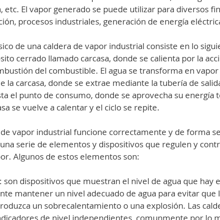
a, etc. El vapor generado se puede utilizar para diversos f
ción, procesos industriales, generación de energía eléctrica
ico de una caldera de vapor industrial consiste en lo siguie
ito cerrado llamado carcasa, donde se calienta por la acci
mbustión del combustible. El agua se transforma en vapor
de la carcasa, donde se extrae mediante la tubería de salida
ta el punto de consumo, donde se aprovecha su energía té
a se vuelve a calentar y el ciclo se repite.
 de vapor industrial funcione correctamente y de forma se
una serie de elementos y dispositivos que regulen y contr
or. Algunos de estos elementos son:
l: son dispositivos que muestran el nivel de agua que hay e
ante mantener un nivel adecuado de agua para evitar que l
produzca un sobrecalentamiento o una explosión. Las cald
ndicadores de nivel independientes, comunmente por lo 